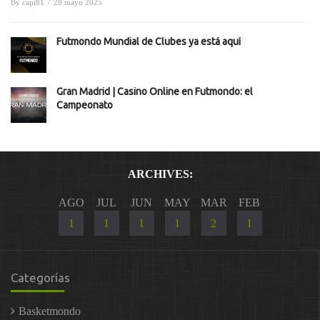
By
capi81
/
28 mayo 2025
Futmondo Mundial de Clubes ya está aquí
Gran Madrid | Casino Online en Futmondo: el
Campeonato
ARCHIVES:
AGO
JUL
JUN
MAY
MAR
FEB
1
1
1
1
2
1
Categorías
Basketmondo