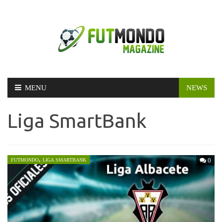
Skip
MENU
NEWS
to
content
Liga SmartBank
,
0
FUTMONDO
LIGA SMARTBANK