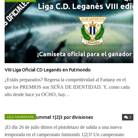
VIII Liga Oficial CD Leganés en Futmondo
¿Estáis preparados? Regresa la competitividad al Fantasy en el
que los PREMIOS son SEÑA DE IDENTIDAD. Y, como cada
año desde hace ya OCHO, hay…
Campeonato hummel 1|2|3 por divisiones
3
LIGA SMARTBANK
¡El día 26 de julio dimos el pistoletazo de salida a una nueva
temporada en el campeonato futmondo 1|2|3! Un campeonato