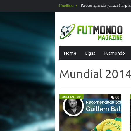
Partidos aplazados jornada 1 Liga EA Sports en futmondo
Headlines
tmondo
Skip
Home
Ligas
Futmondo
to
content
Mundial 201
60
MUNDIAL 2014