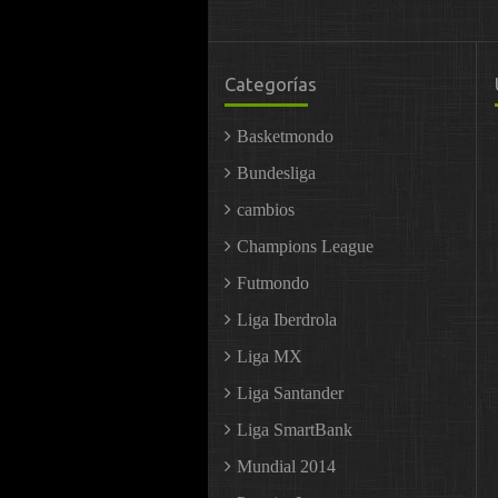
Categorías
Basketmondo
Bundesliga
cambios
Champions League
Futmondo
Liga Iberdrola
Liga MX
Liga Santander
Liga SmartBank
Mundial 2014