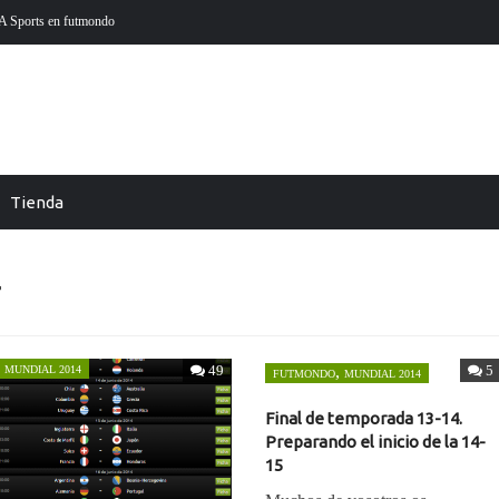
En Futmondo la temporada 26-27 ya está aquí
Futm
Tienda
4
49
,
5
MUNDIAL 2014
FUTMONDO
MUNDIAL 2014
Final de temporada 13-14.
Preparando el inicio de la 14-
15