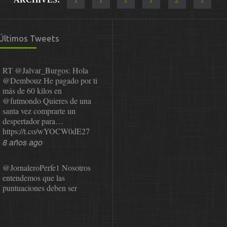
Últimos Tweets
RT
@Jalvar_Burgos
: Hola
@Dembouz
He pagado por ti
más de 60 kilos en
@futmondo
Quieres de una
santa vez comprarte un
despertador para…
https://t.co/wYOCW0dE27
8 años ago
@JornaleroPerfe1
Nosotros
entendemos que las
puntuaciones deben ser
públicas para que el usuario
pueda revisarlas y…
https://t.co/1IzmmMYLjw