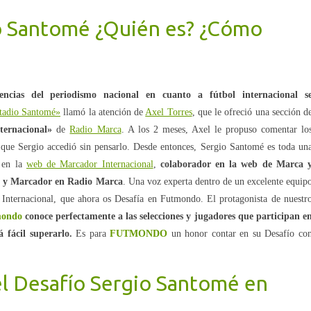
o Santomé ¿Quién es? ¿Cómo
ncias del periodismo nacional en cuanto a fútbol internacional s
tadio Santomé»
llamó la atención de
Axel Torres
, que le ofreció una sección d
ternacional»
de
Radio Marca
. A los 2 meses, Axel le propuso comentar lo
lo que Sergio accedió sin pensarlo. Desde entonces, Sergio Santomé es toda un
r en la
web de Marcador Internacional
,
colaborador en la web de Marca 
l y Marcador en Radio Marca
. Una voz experta dentro de un excelente equip
Internacional, que ahora os Desafía en Futmondo. El protagonista de nuestr
ondo
conoce perfectamente a las selecciones y jugadores que participan e
á fácil superarlo.
Es para
FUTMONDO
un honor contar en su Desafío co
el Desafío Sergio Santomé en