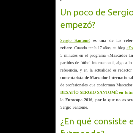
Un poco de Sergi
empezó?
Sergio Santomé
es una de las refere
refiere.
Cuando tenía 17 años, su blog
«Es
5 minutos en el programa
«Marcador In
partidos de fútbol internacional, algo a 
referencia, y en la actualidad es redacto
comentarista de Marcador Internaciona
de profesionales que conforman Marcador 
DESAFÍO SERGIO SANTOMÉ en futm
la Eurocopa 2016, por lo que no os ser
Sergio Santomé.
¿En qué consiste 