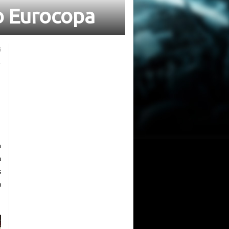
o Eurocopa
Search
6
for:
Futmondo
FUTMONDO
n
a
s
a
Futmondo Balance 24-25:
despedimos la temporada