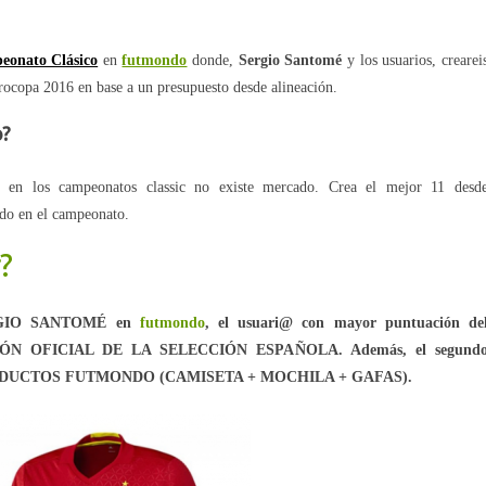
eonato Clásico
en
futmondo
donde,
Sergio Santomé
y los usuarios, crearei
rocopa 2016 en base a un presupuesto desde alineación.
o?
, en los campeonatos classic no existe mercado. Crea el mejor 11 desd
ado en el campeonato.
?
IO SANTOMÉ en
futmondo
,
el usuari@ con mayor puntuación de
CIÓN OFICIAL DE LA SELECCIÓN ESPAÑOLA. Además, el segund
E PRODUCTOS FUTMONDO (CAMISETA + MOCHILA + GAFAS).