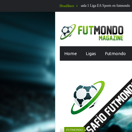
jornada 1 Liga EA Sports en futmondo
En Futmondo la temporada 26-27 ya
Headlines
Skip
Home
Ligas
Futmondo
to
content
FUTMONDO