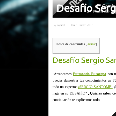
Desafío Ser
By
capi81
On
31 mayo 2016
Indice de contenidos
[
Ocultar
]
Desafío Sergio S
¡Arrancamos
Futmondo Eurocopa
con u
puedes demostrar tus conocimientos en Fú
todo un experto:
¡SERGIO SANTOMÉ!
¿
haga en su DESAFÍO?
¿Quieres saber có
continuación te explicamos todo.