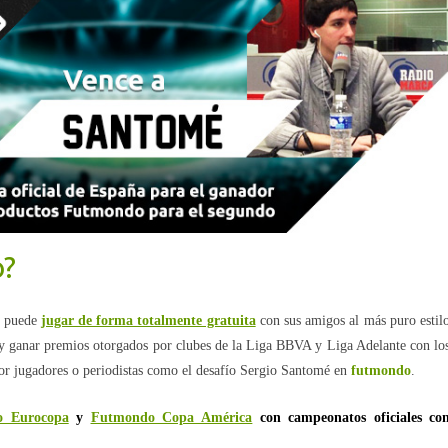
o?
o puede
jugar de forma totalmente gratuita
con sus amigos al más puro estil
s y ganar premios otorgados por clubes de la Liga BBVA y Liga Adelante con lo
por jugadores o periodistas como el desafío Sergio Santomé en
futmondo
.
o Eurocopa
y
Futmondo Copa América
con campeonatos oficiales co