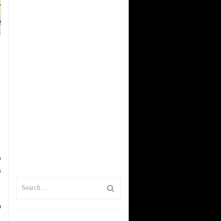
By
capi81
/
28 mayo 2025
Futmondo Mundial de
Clubes ya está aquí
Gran Madrid | Casino
Online en Futmondo: el
Campeonato
o
s
n