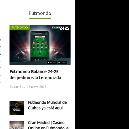
e
e
s
a
y
o
o
n
n