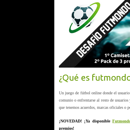
¿Qué es futmond
Un juego de fútbol online donde el usuari
comunio o enfrentarse al resto de usuario
que tenemos acuerdos, marcas oficiales o 
¡NOVEDAD! ¡Ya disponible
Futmond
premios!