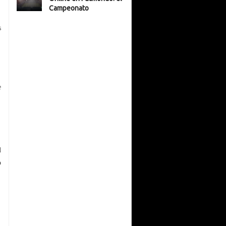
s
e
l
o