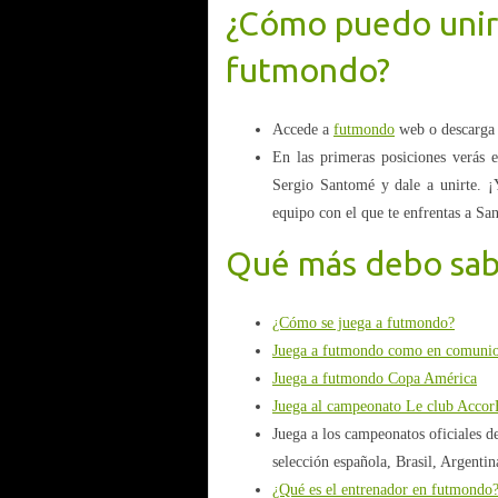
¿Cómo puedo unir
futmondo?
Accede a
futmondo
web o descarga 
En las primeras posiciones verás
Sergio Santomé y dale a unirte. ¡Y
equipo con el que te enfrentas a Sa
Qué más debo sabe
¿Cómo se juega a futmondo?
Juega a futmondo como en comuni
Juega a futmondo Copa América
Juega al campeonato Le club Accor
Juega a los campeonatos oficiales 
selección española, Brasil, Argentin
¿Qué es el entrenador en futmondo