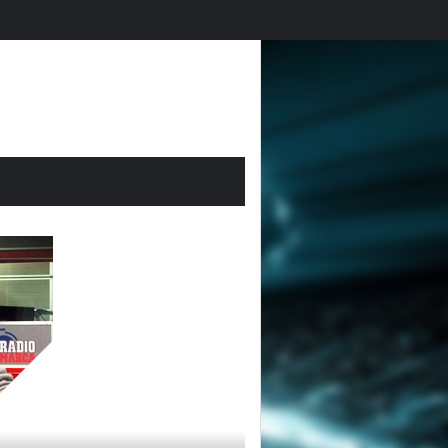
El Mundial 2026 en Futmondo: vuelve la magia fantasy