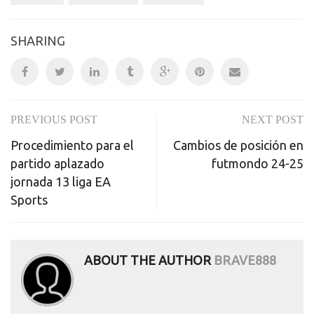
SHARING
PREVIOUS POST
NEXT POST
Post
Procedimiento para el
Cambios de posición en
navigation
partido aplazado
futmondo 24-25
jornada 13 liga EA
Sports
ABOUT THE AUTHOR
BRAVE888