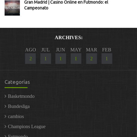
Gran Madrid | Casino Online en Futmondo: el
Campeonato
ARCHIVES:
AGO
JUL
JUN
MAY
MAR
FEB
2
1
1
1
2
1
Categorías
Basketmondo
Bundesliga
cambios
Champions League
Futmondo