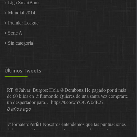
Liga SmartBank
Mundial 2014
Premier League
Serie A
Sin categoría
Últimos Tweets
RT
@Jalvar_Burgos
: Hola
@Dembouz
He pagado por ti más
de 60 kilos en
@futmondo
Quieres de una santa vez comprarte
un despertador para…
https://t.co/wYOCW0dE27
8 años ago
@JornaleroPerfe1
Nosotros entendemos que las puntuaciones
deben ser públicas para que el usuario pueda revisarlas y…
https://t.co/1IzmmMYLjw