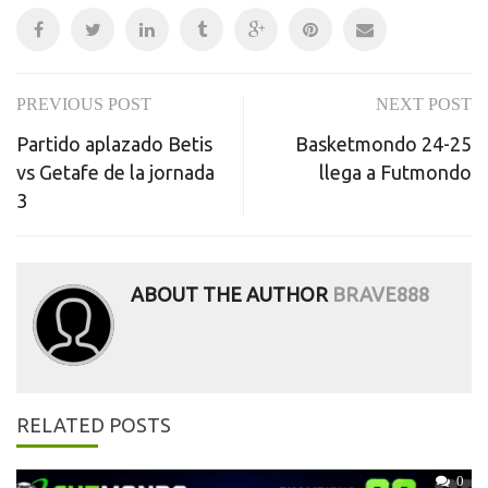
PREVIOUS POST
NEXT POST
Post
Partido aplazado Betis
Basketmondo 24-25
navigation
vs Getafe de la jornada
llega a Futmondo
3
ABOUT THE AUTHOR
BRAVE888
RELATED POSTS
0