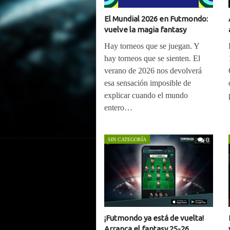
El Mundial 2026 en Futmondo:
vuelve la magia fantasy
Hay torneos que se juegan. Y
hay torneos que se sienten. El
verano de 2026 nos devolverá
esa sensación imposible de
explicar cuando el mundo
entero…
0
SIN CATEGORÍA
¡Futmondo ya está de vuelta!
Arranca el fantasy 25-26