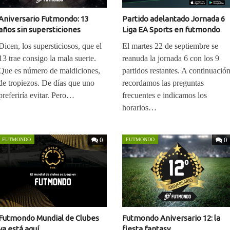
Aniversario Futmondo: 13
Partido adelantado Jornada 6
años sin supersticiones
Liga EA Sports en futmondo
Dicen, los supersticiosos, que el
El martes 22 de septiembre se
13 trae consigo la mala suerte.
reanuda la jornada 6 con los 9
Que es número de maldiciones,
partidos restantes. A continuació
de tropiezos. De días que uno
recordamos las preguntas
preferiría evitar. Pero…
frecuentes e indicamos los
horarios…
0
0
FUTMONDO
FUTMONDO
Futmondo Mundial de Clubes
Futmondo Aniversario 12: la
ya está aquí
fiesta fantasy