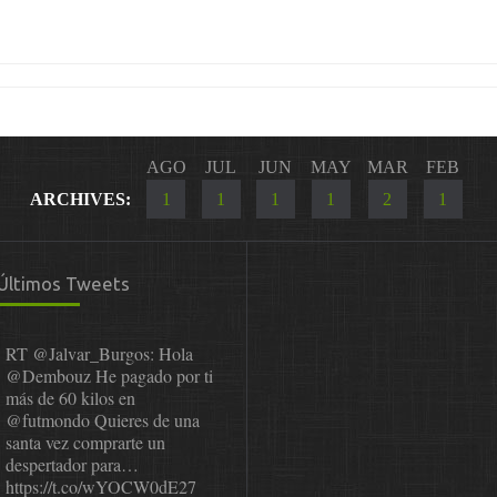
AGO
JUL
JUN
MAY
MAR
FEB
ARCHIVES:
1
1
1
1
2
1
Últimos Tweets
RT
@Jalvar_Burgos
: Hola
@Dembouz
He pagado por ti
más de 60 kilos en
@futmondo
Quieres de una
santa vez comprarte un
despertador para…
https://t.co/wYOCW0dE27