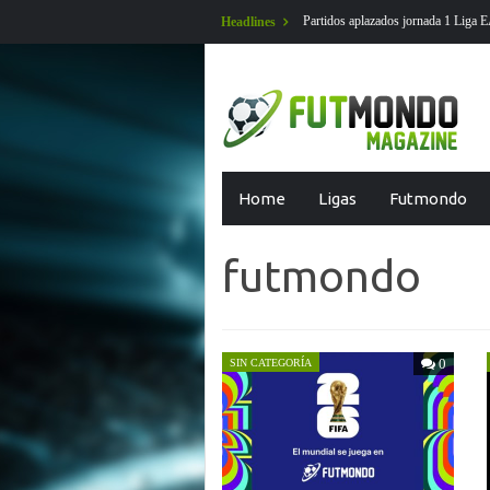
ados jornada 1 Liga EA Sports en futmondo
En Futmondo la temporada 26-
Headlines
Skip
Home
Ligas
Futmondo
to
content
futmondo
0
SIN CATEGORÍA