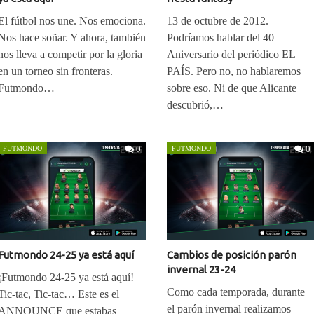
El fútbol nos une. Nos emociona.
13 de octubre de 2012.
Nos hace soñar. Y ahora, también
Podríamos hablar del 40
nos lleva a competir por la gloria
Aniversario del periódico EL
en un torneo sin fronteras.
PAÍS. Pero no, no hablaremos
Futmondo…
sobre eso. Ni de que Alicante
descubrió,…
0
0
FUTMONDO
FUTMONDO
Futmondo 24-25 ya está aquí
Cambios de posición parón
invernal 23-24
¡Futmondo 24-25 ya está aquí!
Como cada temporada, durante
Tic-tac, Tic-tac… Este es el
el parón invernal realizamos
ANNOUNCE que estabas