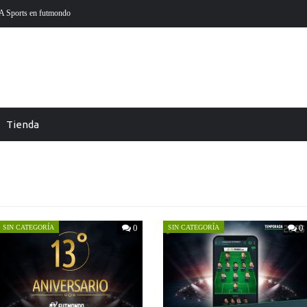
27 ya está aquí
Futmondo Balance 25-26: cambio de tempora
Tienda
0
0
SIN CATEGORÍA
SIN CATEGORÍA