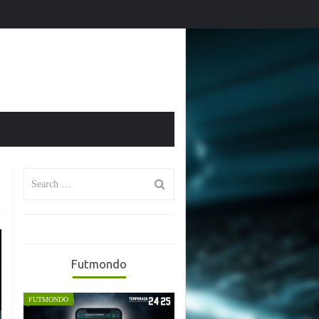
da
El Mundial 2026 en Futmondo: vuelve la magia fantasy
Search
for:
Futmondo
FUTMONDO