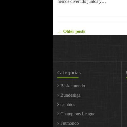
hemos divertido juntos y…
Posts
←
Older posts
navigation
Categorías
Basketmondo
Bundesliga
cambios
Champions League
Futmondo