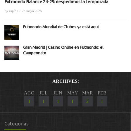
Futmondo Balance 24-25: despedimos la temporada
By
capi81
/
28 mayo 2025
Futmondo Mundial de Clubes ya está aquí
Gran Madrid | Casino Online en Futmondo: el
Campeonato
ARCHIVES:
AGO
JUL
JUN
MAY
MAR
FEB
1
1
1
1
2
1
Categorías